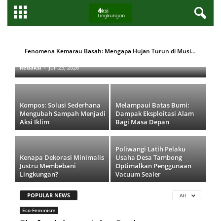
Fenomena Kemarau Basah: Mengapa
NEWS
Hujan Turun di Musim Kering dan
Fenomena Kemarau Basah: Mengapa Hujan Turun di Musim Kering dan Bagaimana Nasib Petani?
Bagaimana Nasib Petani?
Redaksi
-
Juli 23, 2026
Kompos: Solusi Sederhana
Melampaui Batas Bumi:
Mengubah Sampah Menjadi
Dampak Eksploitasi Alam
Aksi Iklim
Bagi Masa Depan
Poliwangi Latih Pelaku
Kenapa Dekorasi Minimalis
Usaha Desa Tambong
Justru Membebani
Optimalkan Penggunaan
Lingkungan?
Vacuum Sealer
POPULAR NEWS
All
Eco-Feminism