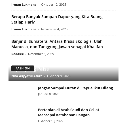
Irman Lukmana
-
Oktober 12, 2025
Berapa Banyak Sampah Dapur yang Kita Buang
Setiap Hari?
Irman Lukmana
-
November 4, 2025
Banjir di Sumatera: Antara Krisis Ekologis, Ulah
Manusia, dan Tanggung Jawab sebagai Khalifah
Redaksi
-
Desember 5, 2025
Ekososialisme: Jalan Keluar dari Kapitalisme
Hijau yang Palsu
FASHION
Nisa Aliyyatul Asura
-
Oktober 9, 2025
Jangan Sampai Hutan di Papua Ikut Hilang
Januari 8, 2026
Pertanian di Arab Saudi dan Geliat
Mencapai Ketahanan Pangan
Oktober 10, 2025