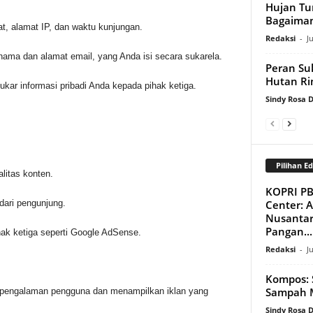
Hujan Tu
Bagaiman
kat, alamat IP, dan waktu kunjungan.
Redaksi
-
J
ti nama dan alamat email, yang Anda isi secara sukarela.
Peran Su
Hutan R
ar informasi pribadi Anda kepada pihak ketiga.
Sindy Rosa
Pilihan Ed
itas konten.
KOPRI PB
Center: 
dari pengunjung.
Nusantar
Pangan...
hak ketiga seperti Google AdSense.
Redaksi
-
J
Kompos: 
Sampah M
 pengalaman pengguna dan menampilkan iklan yang
Sindy Rosa