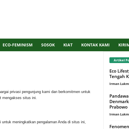
ECO-FEMINISM
SOSOK
KIAT
KONTAK KAMI
KIRI
Artikel P
Eco Lifes
Tengah K
Irman Luk
argai privasi pengunjung kami dan berkomitmen untuk
Pandawar
t mengakses situs ini.
Denmark,
Prabowo 
Irman Luk
 untuk meningkatkan pengalaman Anda di situs ini,
Fenomen