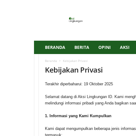
A
k
s
i
L
i
n
BERANDA
BERITA
OPINI
AKSI
g
k
Beranda
Kebijakan Privasi
u
Kebijakan Privasi
n
g
a
Terakhir diperbaharui: 19 Oktober 2025
n
I
Selamat datang di Aksi Lingkungan ID. Kami mengh
D
melindungi informasi pribadi yang Anda bagikan saa
1. Informasi yang Kami Kumpulkan
Kami dapat mengumpulkan beberapa jenis informasi
termasuk: