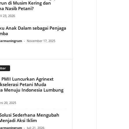
run di Musim Kering dan
a Nasib Petani?
uli 23, 2026
ku Anak Dalam sebagai Penjaga
imba
 Darmaningrum
-
November 17, 2025
itor
 PMII Luncurkan Agrinext
Akselerasi Petani Muda
a Menuju Indonesia Lumbung
uni 20, 2025
Solusi Sederhana Mengubah
enjadi Aksi Iklim
 Darmaningrum
-
Juli 21, 2026