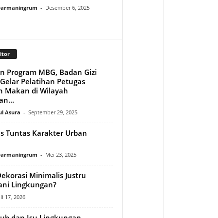
 Darmaningrum
-
Desember 6, 2025
itor
n Program MBG, Badan Gizi
 Gelar Pelatihan Petugas
 Makan di Wilayah
n...
ul Asura
-
September 29, 2025
 Tuntas Karakter Urban
 Darmaningrum
-
Mei 23, 2025
ekorasi Minimalis Justru
ni Lingkungan?
uli 17, 2026
lub dan Isu Lingkungan,