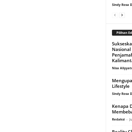
Sindy Rosa
Pilihan Ed
Sukseska
Nasional
Penjamah
Kalimanta
Nisa Aliyyat
Mengupas
Lifestyle
Sindy Rosa
Kenapa D
Membeba
Redaksi
-
J
Reality C