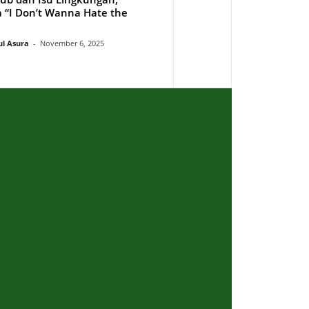
“I Don’t Wanna Hate the
ul Asura
-
November 6, 2025