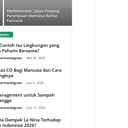
Ekofeminisme : Jalan Panjang
Perempuan Memutus Rantai
Patriarki
opuler
 Contoh Isu Lingkungan yang
ta Pahami Bersama?
 Darmaningrum
-
Mei 30, 2025
as CO Bagi Manusia dan Cara
nginya
 Darmaningrum
-
Juni 2, 2026
anagement untuk Sampah
angga
 Darmaningrum
-
Juni 11, 2026
a Dampak La Nina Terhadap
n Indonesia 2026?