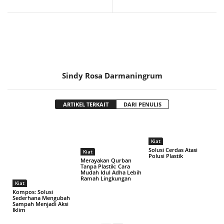
Sindy Rosa Darmaningrum
ARTIKEL TERKAIT
DARI PENULIS
Kiat
Solusi Cerdas Atasi
Kiat
Polusi Plastik
Merayakan Qurban
Tanpa Plastik: Cara
Mudah Idul Adha Lebih
Ramah Lingkungan
Kiat
Kompos: Solusi
Sederhana Mengubah
Sampah Menjadi Aksi
Iklim