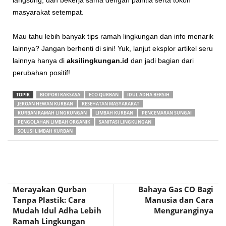
langsung, dan bekerja sama dengan panitia serta tokoh
masyarakat setempat.
Mau tahu lebih banyak tips ramah lingkungan dan info menarik
lainnya? Jangan berhenti di sini! Yuk, lanjut eksplor artikel seru
lainnya hanya di
aksilingkungan.id
dan jadi bagian dari
perubahan positif!
TOPIK
BIOPORI RAKSASA
ECO QURBAN
IDUL ADHA BERSIH
JEROAN HEWAN KURBAN
KESEHATAN MASYARAKAT
KURBAN RAMAH LINGKUNGAN
LIMBAH KURBAN
PENCEMARAN SUNGAI
PENGOLAHAN LIMBAH ORGANIK
SANITASI LINGKUNGAN
SOLUSI LIMBAH KURBAN
Merayakan Qurban
Bahaya Gas CO Bagi
Tanpa Plastik: Cara
Manusia dan Cara
Mudah Idul Adha Lebih
Menguranginya
Ramah Lingkungan