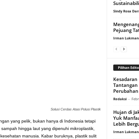
Sustainabil
Sindy Rosa Da
Mengenang 
Pejuang Ta
Irman Lukman
Pilihan Edito
Kesadaran E
Tantangan M
Perubahan 
Redaksi
-
Febr
Solusi Cerdas Atasi Polusi Plastik
Hujan di Ja
Yuk Manfaa
ngan yang pelik, bukan hanya di Indonesia tetapi
Lebih Berg
t sampah hingga laut yang dipenuhi mikroplastik,
Irman Lukman
esehatan manusia. Kabar buruknya, plastik sulit