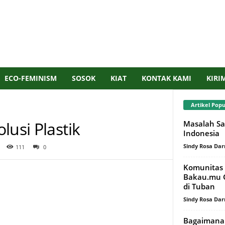
ECO-FEMINISM
SOSOK
KIAT
KONTAK KAMI
KIRI
Artikel Popu
lusi Plastik
Masalah Sa
Indonesia
Sindy Rosa Da
111
0
Komunitas 
Bakau.mu G
di Tuban
Sindy Rosa Da
Bagaimana 