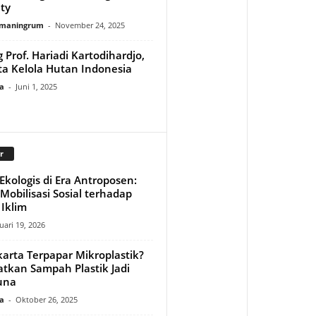
ity
rmaningrum
-
November 24, 2025
Prof. Hariadi Kartodihardjo,
ta Kelola Hutan Indonesia
a
-
Juni 1, 2025
r
kologis di Era Antroposen:
obilisasi Sosial terhadap
Iklim
uari 19, 2026
karta Terpapar Mikroplastik?
tkan Sampah Plastik Jadi
una
a
-
Oktober 26, 2025