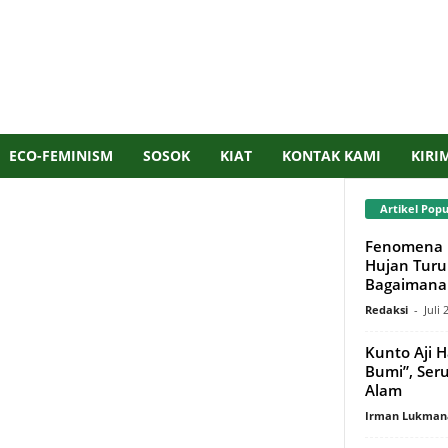
ECO-FEMINISM
SOSOK
KIAT
KONTAK KAMI
KIRI
Artikel Popu
Fenomena 
Hujan Turu
Bagaimana 
Redaksi
-
Juli 
Kunto Aji H
Bumi”, Ser
Alam
Irman Lukman