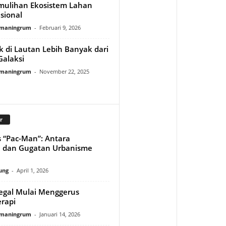
emulihan Ekosistem Lahan
sional
rmaningrum
-
Februari 9, 2026
k di Lautan Lebih Banyak dari
Galaksi
rmaningrum
-
November 22, 2025
r
s “Pac-Man”: Antara
e dan Gugatan Urbanisme
ung
-
April 1, 2026
egal Mulai Menggerus
rapi
rmaningrum
-
Januari 14, 2026