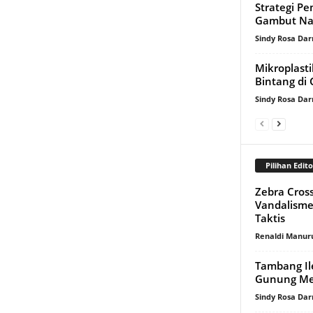
Strategi P
Gambut Na
Sindy Rosa Da
Mikroplasti
Bintang di 
Sindy Rosa Da
Pilihan Edito
Zebra Cros
Vandalism
Taktis
Renaldi Manur
Tambang Il
Gunung Me
Sindy Rosa Da