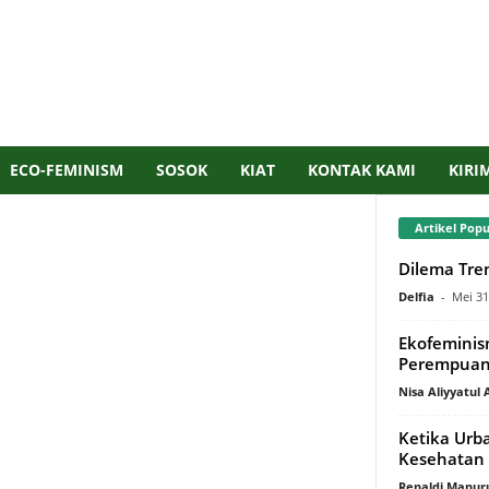
ECO-FEMINISM
SOSOK
KIAT
KONTAK KAMI
KIRI
Artikel Popu
Dilema Tren
Delfia
-
Mei 31
Ekofeminis
Perempuan 
Nisa Aliyyatul 
Ketika Urb
Kesehatan 
Renaldi Manur