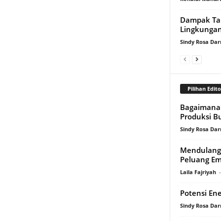
Dampak Ta
Lingkunga
Sindy Rosa Da
Pilihan Edito
Bagaimana 
Produksi 
Sindy Rosa Da
Mendulang 
Peluang Em
Laila Fajriyah
-
Potensi En
Sindy Rosa Da