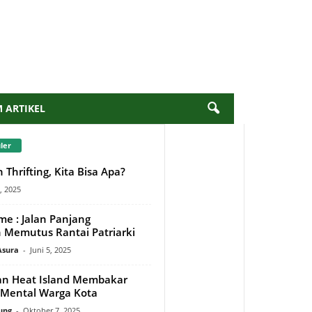
M ARTIKEL
ler
 Thrifting, Kita Bisa Apa?
, 2025
me : Jalan Panjang
Memutus Rantai Patriarki
Asura
-
Juni 5, 2025
an Heat Island Membakar
Mental Warga Kota
ung
-
Oktober 7, 2025