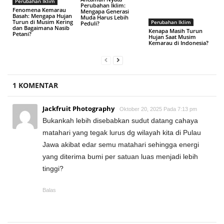
Perubahan Iklim
Perubahan Iklim:
Fenomena Kemarau
Mengapa Generasi
Basah: Mengapa Hujan
Muda Harus Lebih
Turun di Musim Kering
Perubahan Iklim
Peduli?
dan Bagaimana Nasib
Kenapa Masih Turun
Petani?
Hujan Saat Musim
Kemarau di Indonesia?
1 KOMENTAR
Jackfruit Photography
Oktober 20, 2025 Pada 7:13 pm
Bukankah lebih disebabkan sudut datang cahaya
matahari yang tegak lurus dg wilayah kita di Pulau
Jawa akibat edar semu matahari sehingga energi
yang diterima bumi per satuan luas menjadi lebih
tinggi?
Balas