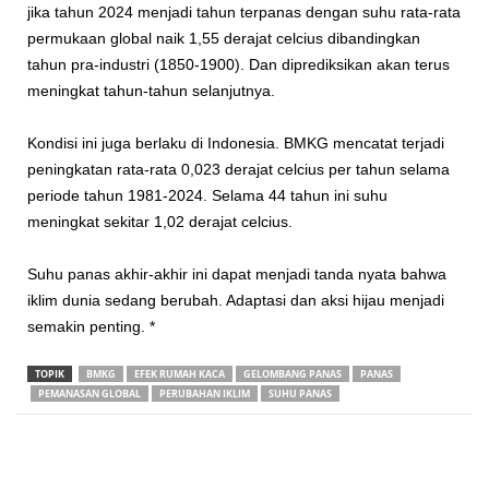
jika tahun 2024 menjadi tahun terpanas dengan suhu rata-rata
permukaan global naik 1,55 derajat celcius dibandingkan
tahun pra-industri (1850-1900). Dan diprediksikan akan terus
meningkat tahun-tahun selanjutnya.
Kondisi ini juga berlaku di Indonesia. BMKG mencatat terjadi
peningkatan rata-rata 0,023 derajat celcius per tahun selama
periode tahun 1981-2024. Selama 44 tahun ini suhu
meningkat sekitar 1,02 derajat celcius.
Suhu panas akhir-akhir ini dapat menjadi tanda nyata bahwa
iklim dunia sedang berubah. Adaptasi dan aksi hijau menjadi
semakin penting. *
TOPIK
BMKG
EFEK RUMAH KACA
GELOMBANG PANAS
PANAS
PEMANASAN GLOBAL
PERUBAHAN IKLIM
SUHU PANAS