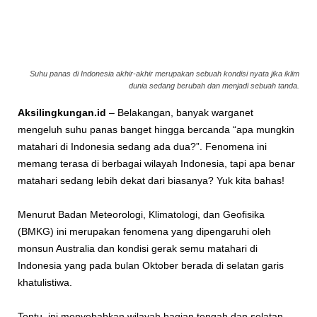
Suhu panas di Indonesia akhir-akhir merupakan sebuah kondisi nyata jika iklim
dunia sedang berubah dan menjadi sebuah tanda.
Aksilingkungan.id
– Belakangan, banyak warganet
mengeluh suhu panas banget hingga bercanda “apa mungkin
matahari di Indonesia sedang ada dua?”. Fenomena ini
memang terasa di berbagai wilayah Indonesia, tapi apa benar
matahari sedang lebih dekat dari biasanya? Yuk kita bahas!
Menurut Badan Meteorologi, Klimatologi, dan Geofisika
(BMKG) ini merupakan fenomena yang dipengaruhi oleh
monsun Australia dan kondisi gerak semu matahari di
Indonesia yang pada bulan Oktober berada di selatan garis
khatulistiwa.
Tentu, ini menyebabkan wilayah bagian tengah dan selatan