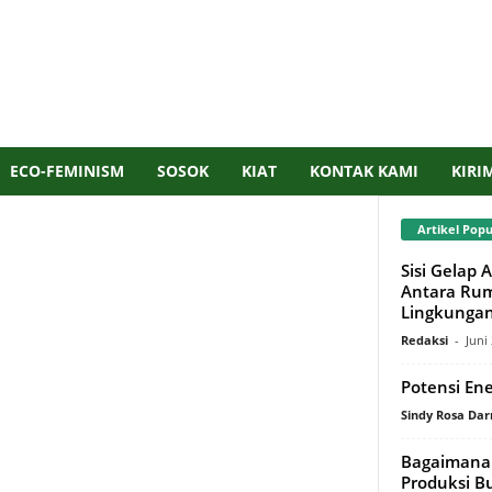
ECO-FEMINISM
SOSOK
KIAT
KONTAK KAMI
KIRI
Artikel Popu
Sisi Gelap 
Antara Rum
Lingkunga
Redaksi
-
Juni
Potensi En
Sindy Rosa Da
Bagaimana 
Produksi 