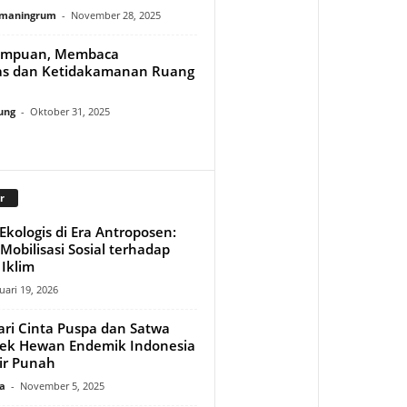
rmaningrum
-
November 28, 2025
empuan, Membaca
as dan Ketidakamanan Ruang
ung
-
Oktober 31, 2025
r
kologis di Era Antroposen:
obilisasi Sosial terhadap
Iklim
uari 19, 2026
ari Cinta Puspa dan Satwa
Cek Hewan Endemik Indonesia
ir Punah
a
-
November 5, 2025