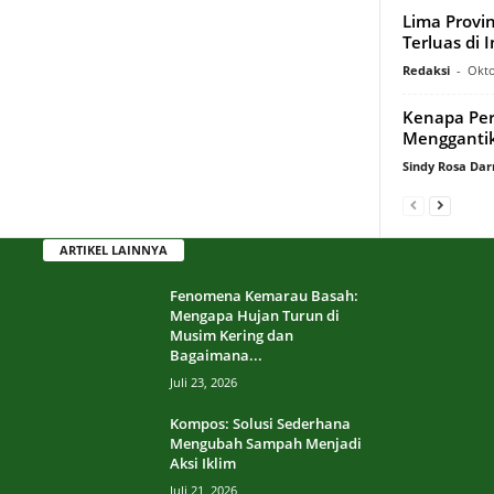
Lima Provi
Terluas di
Redaksi
-
Okto
Kenapa Per
Menggantik
Sindy Rosa Da
ARTIKEL LAINNYA
Fenomena Kemarau Basah:
Mengapa Hujan Turun di
Musim Kering dan
Bagaimana...
Juli 23, 2026
Kompos: Solusi Sederhana
Mengubah Sampah Menjadi
Aksi Iklim
Juli 21, 2026