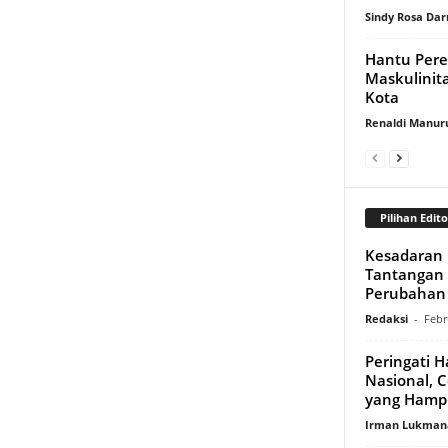
Sindy Rosa Da
Hantu Per
Maskulinit
Kota
Renaldi Manur
Pilihan Edito
Kesadaran E
Tantangan M
Perubahan 
Redaksi
-
Febr
Peringati H
Nasional, 
yang Hamp
Irman Lukman