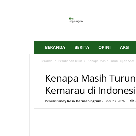
A
k
s
i
L
i
n
BERANDA
BERITA
OPINI
AKSI
g
k
Beranda
Perubahan Iklim
Kenapa Masih Turun Hujan Saat 
u
PERUBAHAN IKLIM
n
Kenapa Masih Turun
g
a
Kemarau di Indonesi
n
I
D
Penulis
Sindy Rosa Darmaningrum
-
Mei 23, 2026