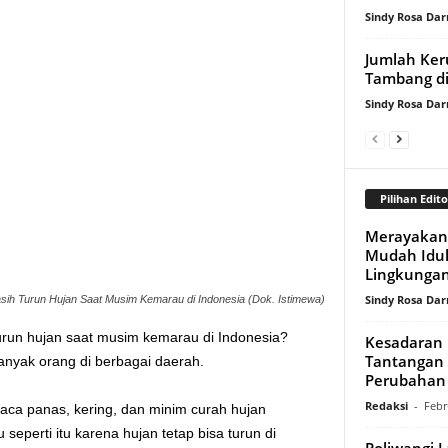
Sindy Rosa Da
Jumlah Ker
Tambang di
Sindy Rosa Da
Pilihan Edito
Merayakan 
Mudah Idu
Lingkunga
Sindy Rosa Da
ih Turun Hujan Saat Musim Kemarau di Indonesia (Dok. Istimewa)
run hujan saat musim kemarau di Indonesia?
Kesadaran E
Tantangan M
yak orang di berbagai daerah.
Perubahan 
Redaksi
-
Febr
ca panas, kering, dan minim curah hujan
seperti itu karena hujan tetap bisa turun di
Poliwangi 