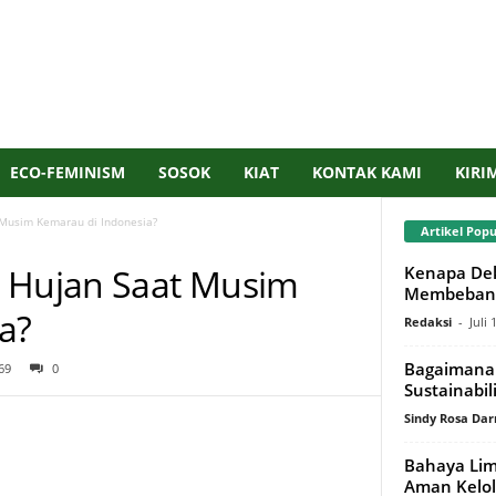
ECO-FEMINISM
SOSOK
KIAT
KONTAK KAMI
KIRI
Musim Kemarau di Indonesia?
Artikel Popu
 Hujan Saat Musim
Kenapa Dek
Membebani
a?
Redaksi
-
Juli 
Bagaimana 
69
0
Sustainabil
Sindy Rosa Da
Bahaya Lim
Aman Kelol