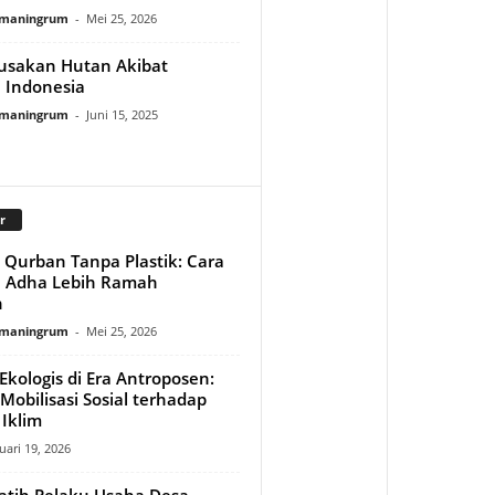
rmaningrum
-
Mei 25, 2026
usakan Hutan Akibat
 Indonesia
rmaningrum
-
Juni 15, 2025
r
Qurban Tanpa Plastik: Cara
l Adha Lebih Ramah
n
rmaningrum
-
Mei 25, 2026
kologis di Era Antroposen:
obilisasi Sosial terhadap
Iklim
uari 19, 2026
Latih Pelaku Usaha Desa