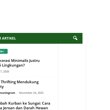
M ARTIKEL
ler
orasi Minimalis Justru
 Lingkungan?
17, 2026
Thrifting Mendukung
ity
rmaningrum
-
November 24, 2025
bah Kurban ke Sungai: Cara
a Jeroan dan Darah Hewan