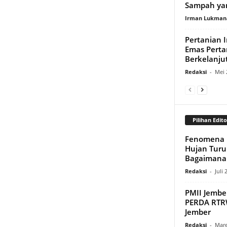
Sampah yan
Irman Lukman
Pertanian 
Emas Perta
Berkelanju
Redaksi
-
Mei 
Pilihan Edito
Fenomena 
Hujan Turu
Bagaimana 
Redaksi
-
Juli 
PMII Jembe
PERDA RTR
Jember
Redaksi
-
Mare