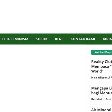
ECO-FEMINISM
SOSOK
KIAT
KONTAK KAMI
KIRI
Artikel Popu
Reality Clu
Membaca “I
World”
Nisa Aliyyatul 
Mengapa Li
bagi Manus
Redaksi
-
Mei 
Air Minera