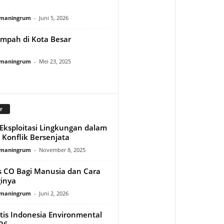
rmaningrum
-
Juni 5, 2026
mpah di Kota Besar
rmaningrum
-
Mei 23, 2025
r
ksploitasi Lingkungan dalam
 Konflik Bersenjata
rmaningrum
-
November 8, 2025
 CO Bagi Manusia dan Cara
inya
rmaningrum
-
Juni 2, 2026
itis Indonesia Environmental
26