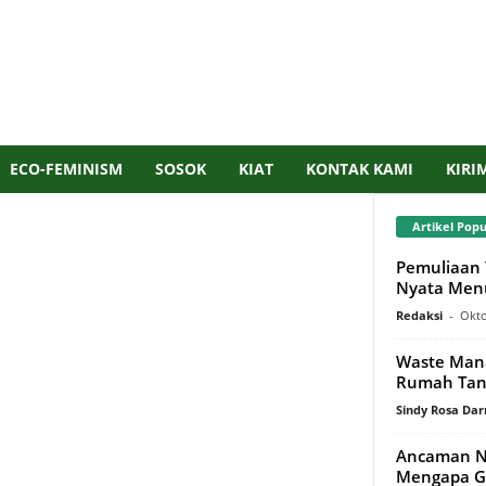
ECO-FEMINISM
SOSOK
KIAT
KONTAK KAMI
KIRI
Artikel Popu
Pemuliaan 
Nyata Menu
Redaksi
-
Okto
Waste Man
Rumah Tan
Sindy Rosa Da
Ancaman Ny
Mengapa G