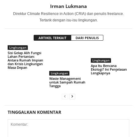
Irman Lukmana
Direktur Climate Resilience in Action (CRIA) dan penulis freelance.
Tertarik dengan isu-isu lingkungan.
ARTIKEL TERKAIT
DARI PENULIS
Lingkungan
Sisi Gelap Alih Fungsi
Lahan Pertanian:
Antara Rumah Impian
Lingkungan
dan Krisis Lingkungan
Apa Itu Bencana
Masa Depan
Ekologi? Ini Penjelasan
Lengkapnya
Lingkungan
Waste Management
untuk Sampah Rumah
Tangga
TINGGALKAN KOMENTAR