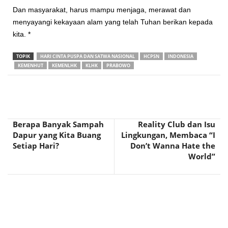
Dan masyarakat, harus mampu menjaga, merawat dan
menyayangi kekayaan alam yang telah Tuhan berikan kepada
kita. *
TOPIK
HARI CINTA PUSPA DAN SATWA NASIONAL
HCPSN
INDONESIA
KEMENHUT
KEMENLHK
KLHK
PRABOWO
Berapa Banyak Sampah
Reality Club dan Isu
Dapur yang Kita Buang
Lingkungan, Membaca “I
Setiap Hari?
Don’t Wanna Hate the
World”