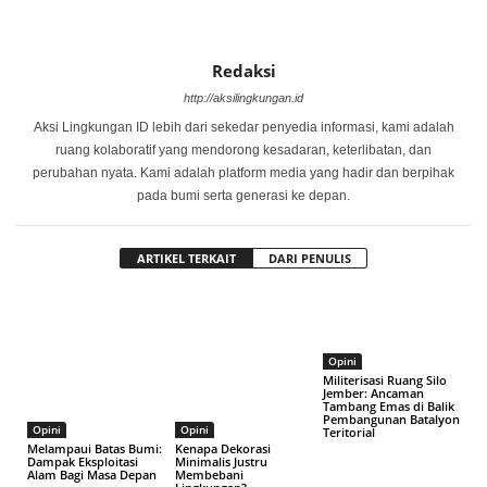
Redaksi
http://aksilingkungan.id
Aksi Lingkungan ID lebih dari sekedar penyedia informasi, kami adalah
ruang kolaboratif yang mendorong kesadaran, keterlibatan, dan
perubahan nyata. Kami adalah platform media yang hadir dan berpihak
pada bumi serta generasi ke depan.
ARTIKEL TERKAIT
DARI PENULIS
Opini
Militerisasi Ruang Silo
Jember: Ancaman
Tambang Emas di Balik
Pembangunan Batalyon
Opini
Opini
Teritorial
Melampaui Batas Bumi:
Kenapa Dekorasi
Dampak Eksploitasi
Minimalis Justru
Alam Bagi Masa Depan
Membebani