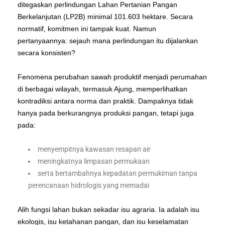
ditegaskan perlindungan Lahan Pertanian Pangan
Berkelanjutan (LP2B) minimal 101.603 hektare. Secara
normatif, komitmen ini tampak kuat. Namun
pertanyaannya: sejauh mana perlindungan itu dijalankan
secara konsisten?
Fenomena perubahan sawah produktif menjadi perumahan
di berbagai wilayah, termasuk Ajung, memperlihatkan
kontradiksi antara norma dan praktik. Dampaknya tidak
hanya pada berkurangnya produksi pangan, tetapi juga
pada:
menyempitnya kawasan resapan air
meningkatnya limpasan permukaan
serta bertambahnya kepadatan permukiman tanpa
perencanaan hidrologis yang memadai
Alih fungsi lahan bukan sekadar isu agraria. Ia adalah isu
ekologis, isu ketahanan pangan, dan isu keselamatan