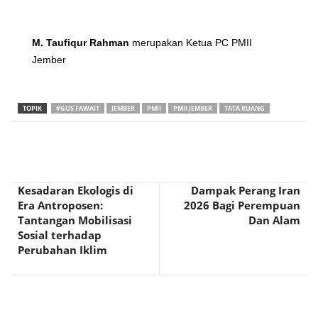
M. Taufiqur Rahman
merupakan Ketua PC PMII
Jember
TOPIK
#GUS FAWAIT
JEMBER
PMII
PMII JEMBER
TATA RUANG
Kesadaran Ekologis di
Dampak Perang Iran
Era Antroposen:
2026 Bagi Perempuan
Tantangan Mobilisasi
Dan Alam
Sosial terhadap
Perubahan Iklim